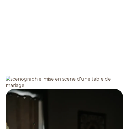
confiance qu'il vous sera libre de choisir, choix du
mobilier et des éléments décoratifs
- Signalétique, cadeaux invités et cohérence
esthétique générale
Vous recevez ensuite un cahier des charges
complet, qui vous permet de réaliser l’installation
et la désinstallation vous-même si vous le
souhaitez. Tout est pensé pour que chaque
élément trouve sa place et que votre mariage
reflète parfaitement votre identité.