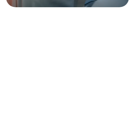
RÉALISATION COMPLÈTE LE JOUR J
Pour profiter pleinement de votre journée, vous
pouvez me déléguer l’installation avec ou sans la
coordination le jour J. Grâce à mon savoir-faire et
ma connaissance des lieux, je m’assure que tout
est en place, prêt à être vécu.
Le jour J, mon équipe et moi :
- Coordonnons l’ensemble des prestataires et
superviseurs logistiques
- Installons, ajustons et désinstallons les éléments
décoratifs
- Accueillons et prenons soin de vos invités
- Gérons le timing et les imprévus avec efficacité et
discrétion
- Centralisons les animations et surprises
Cette formule offre une vraie sérénité et la liberté