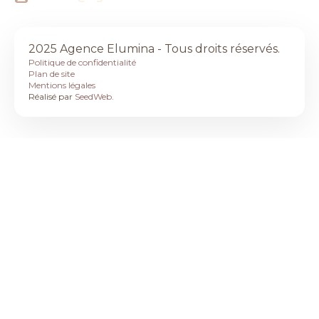
Crédit photos : Julien Briche - Samuel Bocquillon - Justine Bassery -
Sylvia Calmet - Marine Szczepaniak
2025 Agence Elumina - Tous droits réservés.
Politique de confidentialité
Plan de site
Mentions légales
Réalisé par
SeedWeb.